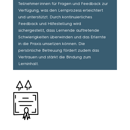
Teilnehmer:innen für Fragen und Feedback zur
Verfügung, was den Lernprozess erleichtert
und unterstützt. Durch kontinuierliches
Feedback und Hilfestellung wird
sichergestellt, dass Lernende auftretende
Schwierigkeiten überwinden und das Erlernte
in die Praxis umsetzen können. Die
persönliche Betreuung fördert zudem das
Vertrauen und stärkt die Bindung zum
Lerninhalt.