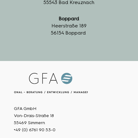
55543 Bad Kreuznach
Boppard
Heerstraße 189
56154 Boppard
GFA GmbH
Von-Drais-Straße 18
55469 Simmern
+49 (0) 6761 90 53-0